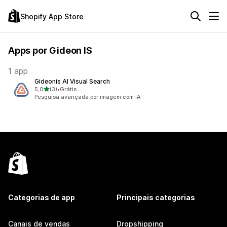
Shopify App Store
Apps por Gideon IS
1 app
Gideonis AI Visual Search
de 5 estrelas
5,0
(3)
•
Grátis
3 avaliações ao todo
Pesquisa avançada por imagem com IA
Categorias de app
Principais categorias
Canais de vendas
Dropshipping