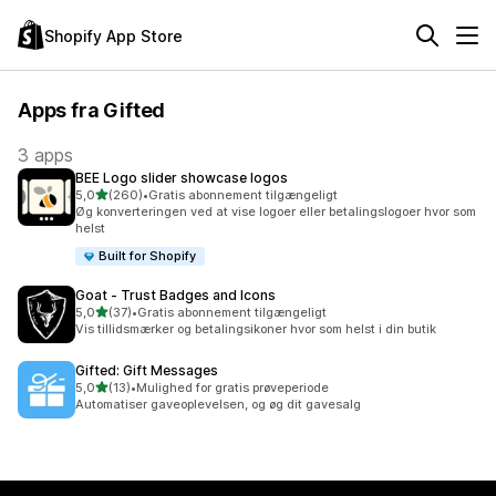
Shopify App Store
Apps fra Gifted
3 apps
BEE Logo slider showcase logos
ud af 5 stjerner
5,0
(260)
•
Gratis abonnement tilgængeligt
260 anmeldelser i alt
Øg konverteringen ved at vise logoer eller betalingslogoer hvor som
helst
Built for Shopify
Goat ‑ Trust Badges and Icons
ud af 5 stjerner
5,0
(37)
•
Gratis abonnement tilgængeligt
37 anmeldelser i alt
Vis tillidsmærker og betalingsikoner hvor som helst i din butik
Gifted: Gift Messages
ud af 5 stjerner
5,0
(13)
•
Mulighed for gratis prøveperiode
13 anmeldelser i alt
Automatiser gaveoplevelsen, og øg dit gavesalg