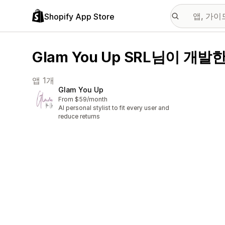
Shopify App Store
Glam You Up SRL님이 개발
앱 1개
Glam You Up
From $59/month
AI personal stylist to fit every user and
reduce returns