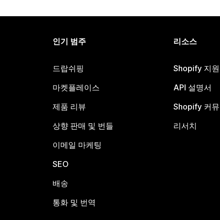
인기 범주
리소스
드랍쉬핑
Shopify 지
마켓플레이스
API 설명서
제품 리뷰
Shopify 커
상향 판매 및 번들
리서치
이메일 마케팅
SEO
배송
통화 및 번역