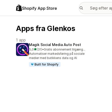
Shopify App Store
Apps fra Glenkos
1 app
Magik Social Media Auto Post
ud af 5 stjerner
5,0
(31)
•
Gratis abonnement tilgængeligt
31 anmeldelser i alt
Automatiser markedsføring på sociale
medier med butikkens data og AI
Built for Shopify