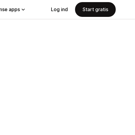
se apps
Log ind
Start gratis