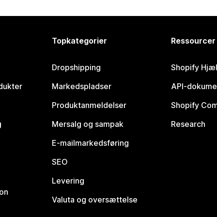
Topkategorier
Ressourcer
Dropshipping
Shopify Hjæ
dukter
Markedspladser
API-dokume
Produktanmeldelser
Shopify Co
g
Mersalg og sampak
Research
E-mailmarkedsføring
SEO
Levering
ion
Valuta og oversættelse