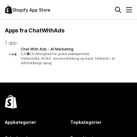
Shopify App Store
Apps fra ChatWithAds
1 app
Chat With Ads ‑ AI Marketing
ud af 5 stjerner
5,0
(3)
•
Mulighed for gratis prøveperiode
3 anmeldelser i alt
Fortjeneste, ROAS, annonceforbrug og mere, forklaret i et
letforståeligt sprog.
Appkategorier
Topkategorier