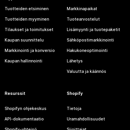
Tuotteiden etsiminen
Markkinapaikat
Tuotteiden myyminen
Tuotearvostelut
Tilaukset ja toimitukset
Lisämyynti ja tuotepaketit
Kaupan suunnittelu
Sähköpostimarkkinointi
Markkinointi ja konversio
Hakukoneoptimointi
Kaupan hallinnointi
Lähetys
Valuutta ja käännös
Resurssit
Shopify
Shopifyn ohjekeskus
Tietoja
API-dokumentaatio
Uramahdollisuudet
Shopify-yhteisö
Sijoittajat