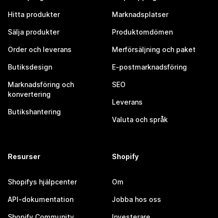
Hitta produkter
Marknadsplatser
Sälja produkter
Produktomdömen
Order och leverans
Merförsäljning och paket
Butiksdesign
E-postmarknadsföring
Marknadsföring och
SEO
konvertering
Leverans
Butikshantering
Valuta och språk
Resurser
Shopify
Shopifys hjälpcenter
Om
API-dokumentation
Jobba hos oss
Shopify Community
Investerare