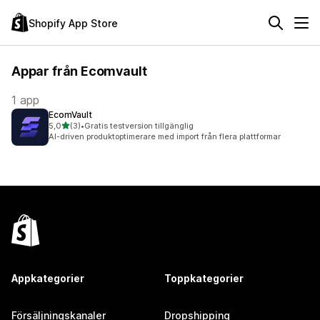
Shopify App Store
Appar från Ecomvault
1 app
EcomVault
av 5 stjärnor
5,0
(3)
•
Gratis testversion tillgänglig
3 recensioner totalt
AI-driven produktoptimerare med import från flera plattformar
Appkategorier
Toppkategorier
Försäljningskanaler
Dropshipping