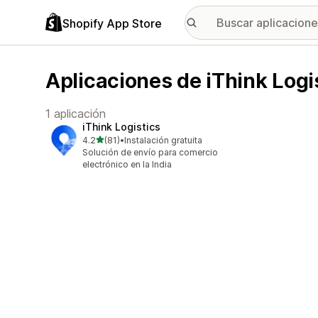
Shopify App Store
Aplicaciones de iThink Logi
1 aplicación
iThink Logistics
de 5 estrellas
4.2
(81)
•
Instalación gratuita
81 reseñas en total
Solución de envío para comercio
electrónico en la India