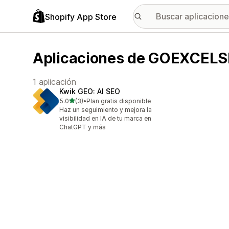
Shopify App Store
Aplicaciones de GOEXCELS
1 aplicación
Kwik GEO: AI SEO
de 5 estrellas
5.0
(3)
•
Plan gratis disponible
3 reseñas en total
Haz un seguimiento y mejora la
visibilidad en IA de tu marca en
ChatGPT y más