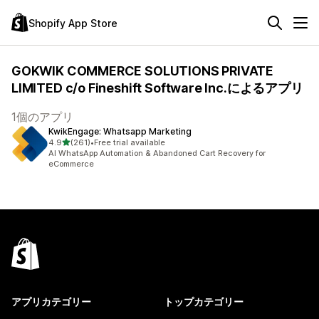
Shopify App Store
GOKWIK COMMERCE SOLUTIONS PRIVATE
LIMITED c/o Fineshift Software Inc.によるアプリ
1個のアプリ
KwikEngage: Whatsapp Marketing
5つ星中
4.9
(261)
•
Free trial available
合計レビュー数：261件
AI WhatsApp Automation & Abandoned Cart Recovery for
eCommerce
アプリカテゴリー
トップカテゴリー