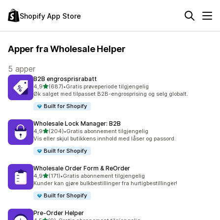
Shopify App Store
Apper fra Wholesale Helper
5 apper
B2B engrosprisrabatt
av 5 stjerner
4,9
(687)
•
Gratis prøveperiode tilgjengelig
Totalt 687 omtaler
Øk salget med tilpasset B2B-engrosprising og selg globalt.
Built for Shopify
Wholesale Lock Manager: B2B
av 5 stjerner
4,9
(204)
•
Gratis abonnement tilgjengelig
Totalt 204 omtaler
Vis eller skjul butikkens innhold med låser og passord.
Built for Shopify
Wholesale Order Form & ReOrder
av 5 stjerner
4,9
(171)
•
Gratis abonnement tilgjengelig
Totalt 171 omtaler
Kunder kan gjøre bulkbestillinger fra hurtigbestillinger!
Built for Shopify
Pre‑Order Helper