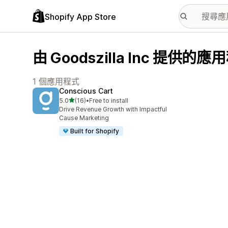
Shopify App Store
由 Goodszilla Inc 提供的應
1 個應用程式
Conscious Cart
滿分 5 顆星
5.0
(16)
•
Free to install
共有 16 則評價
Drive Revenue Growth with Impactful
Cause Marketing
Built for Shopify