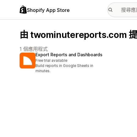
Shopify App Store
由 twominutereports.c
1 個應用程式
Export Reports and Dashboards
Free trial available
Build reports in Google Sheets in
minutes.