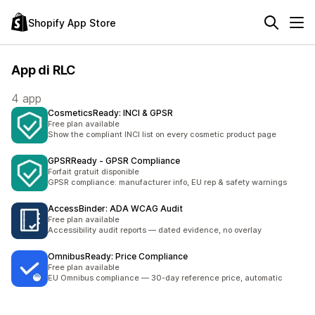
Shopify App Store
App di RLC
4 app
CosmeticsReady: INCI & GPSR
Free plan available
Show the compliant INCI list on every cosmetic product page
GPSRReady ‑ GPSR Compliance
Forfait gratuit disponible
GPSR compliance: manufacturer info, EU rep & safety warnings
AccessBinder: ADA WCAG Audit
Free plan available
Accessibility audit reports — dated evidence, no overlay
OmnibusReady: Price Compliance
Free plan available
EU Omnibus compliance — 30-day reference price, automatic