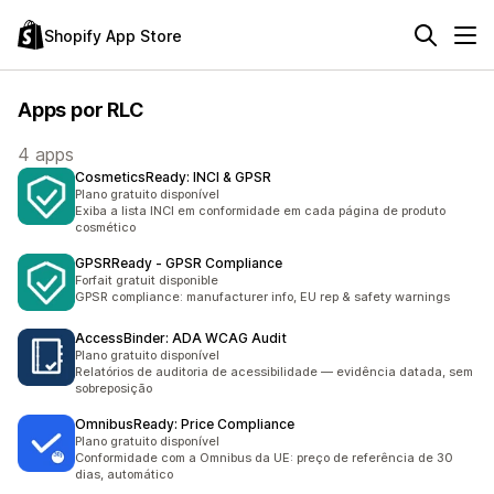
Shopify App Store
Apps por RLC
4 apps
CosmeticsReady: INCI & GPSR
Plano gratuito disponível
Exiba a lista INCI em conformidade em cada página de produto
cosmético
GPSRReady ‑ GPSR Compliance
Forfait gratuit disponible
GPSR compliance: manufacturer info, EU rep & safety warnings
AccessBinder: ADA WCAG Audit
Plano gratuito disponível
Relatórios de auditoria de acessibilidade — evidência datada, sem
sobreposição
OmnibusReady: Price Compliance
Plano gratuito disponível
Conformidade com a Omnibus da UE: preço de referência de 30
dias, automático