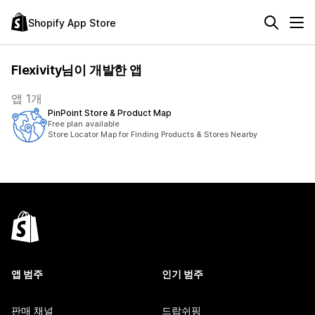
Shopify App Store
Flexivity님이 개발한 앱
앱 1개
PinPoint Store & Product Map
Free plan available
Store Locator Map for Finding Products & Stores Nearby
앱 범주
인기 범주
판매 채널
드랍쉬핑