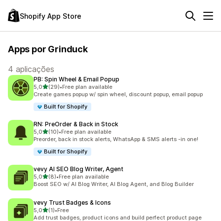
Shopify App Store
Apps por Grinduck
4 aplicações
PB: Spin Wheel & Email Popup
de 5 estrelas
5,0
(29)
•
Free plan available
29 total de avaliações
Create games popup w/ spin wheel, discount popup, email popup
Built for Shopify
RN: PreOrder & Back in Stock
de 5 estrelas
5,0
(10)
•
Free plan available
10 total de avaliações
Preorder, back in stock alerts, WhatsApp & SMS alerts -in one!
Built for Shopify
vevy AI SEO Blog Writer, Agent
de 5 estrelas
5,0
(8)
•
Free plan available
8 total de avaliações
Boost SEO w/ AI Blog Writer, AI Blog Agent, and Blog Builder
vevy Trust Badges & Icons
de 5 estrelas
5,0
(1)
•
Free
1 total de avaliações
Add trust badges, product icons and build perfect product page