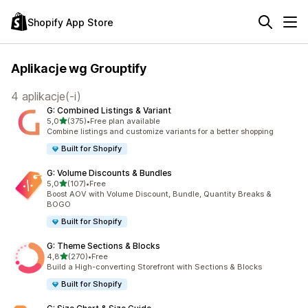
Shopify App Store
Aplikacje wg Grouptify
4 aplikacje(-i)
G: Combined Listings & Variant
na 5 gwiazdek
5,0
(375)
•
Free plan available
Łączna liczba recenzji: 375
Combine listings and customize variants for a better shopping
Built for Shopify
G: Volume Discounts & Bundles
na 5 gwiazdek
5,0
(107)
•
Free
Łączna liczba recenzji: 107
Boost AOV with Volume Discount, Bundle, Quantity Breaks &
BOGO
Built for Shopify
G: Theme Sections & Blocks
na 5 gwiazdek
4,8
(270)
•
Free
Łączna liczba recenzji: 270
Build a High-converting Storefront with Sections & Blocks
Built for Shopify