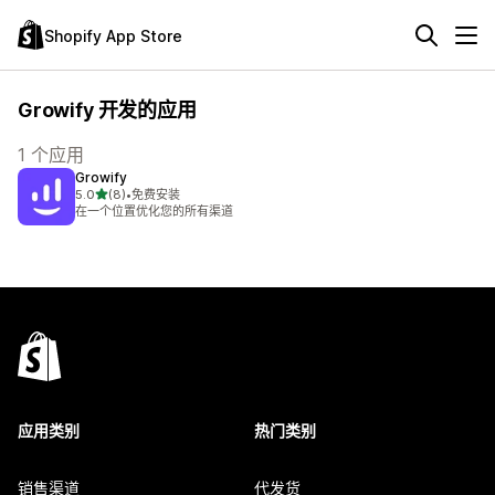
Shopify App Store
Growify 开发的应用
1 个应用
Growify
星（满分 5 星）
5.0
(8)
•
免费安装
总共 8 条评论
在一个位置优化您的所有渠道
应用类别
热门类别
销售渠道
代发货