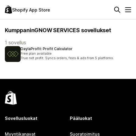
Shopify App Store
KumppaninGNOW SERVICES sovellukset
1 sovellus
DaylaProfit: Profit Calculator
Free plan available
True net profit. Syncs orders, fees & ads from 5 platforms.
Sovellusluokat
Pääluokat
Myyntikanavat
Suoratoimitus