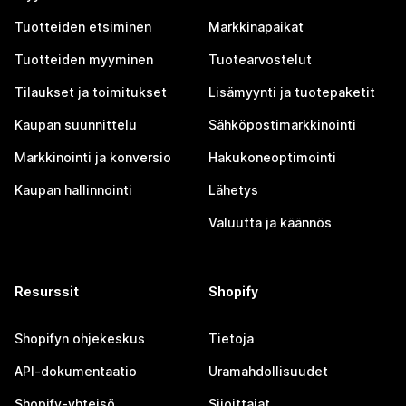
Tuotteiden etsiminen
Markkinapaikat
Tuotteiden myyminen
Tuotearvostelut
Tilaukset ja toimitukset
Lisämyynti ja tuotepaketit
Kaupan suunnittelu
Sähköpostimarkkinointi
Markkinointi ja konversio
Hakukoneoptimointi
Kaupan hallinnointi
Lähetys
Valuutta ja käännös
Resurssit
Shopify
Shopifyn ohjekeskus
Tietoja
API-dokumentaatio
Uramahdollisuudet
Shopify-yhteisö
Sijoittajat