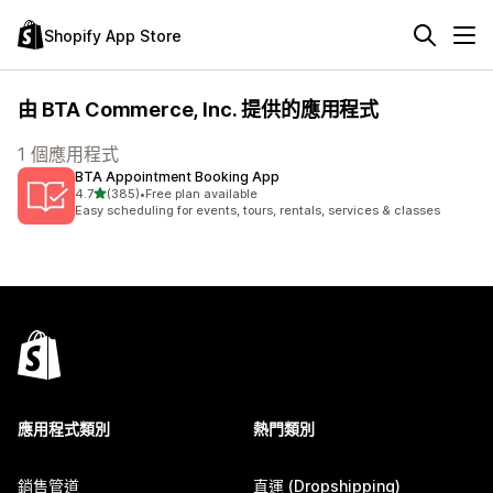
Shopify App Store
由 BTA Commerce, Inc. 提供的應用程式
1 個應用程式
BTA Appointment Booking App
滿分 5 顆星
4.7
(385)
•
Free plan available
共有 385 則評價
Easy scheduling for events, tours, rentals, services & classes
應用程式類別
熱門類別
銷售管道
直運 (Dropshipping)