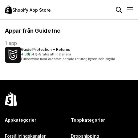
Shopify App Store
Appar från Guide Inc
1 app
Guide Protection + Returns
av 5 stjärnor
4,6
(47)
•
Gratis att installera
47 recensioner totalt
Fullservice med automatiserade returer, byten och skydd
Appkategorier
Toppkategorier
Försäljningskanaler
Dropshipping