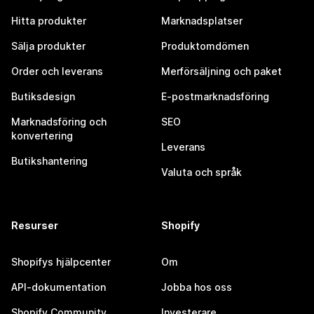
Hitta produkter
Marknadsplatser
Sälja produkter
Produktomdömen
Order och leverans
Merförsäljning och paket
Butiksdesign
E-postmarknadsföring
Marknadsföring och
SEO
konvertering
Leverans
Butikshantering
Valuta och språk
Resurser
Shopify
Shopifys hjälpcenter
Om
API-dokumentation
Jobba hos oss
Shopify Community
Investerare