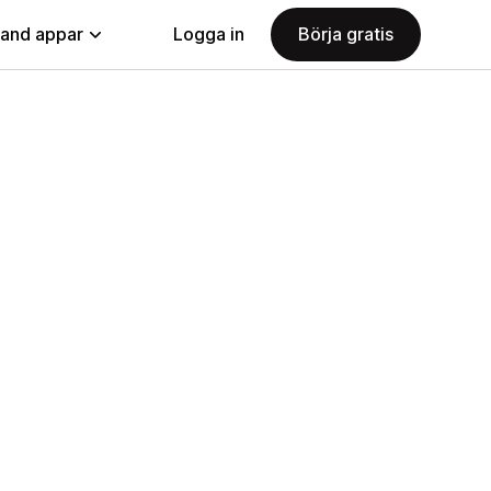
land appar
Logga in
Börja gratis