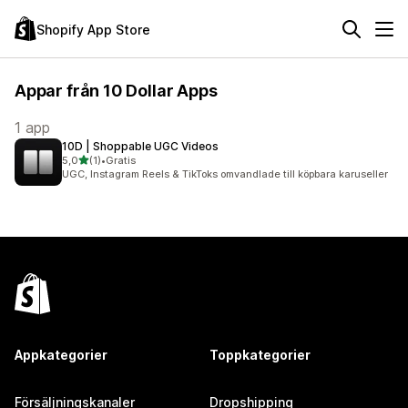
Shopify App Store
Appar från 10 Dollar Apps
1 app
10D | Shoppable UGC Videos
av 5 stjärnor
5,0
(1)
•
Gratis
1 recensioner totalt
UGC, Instagram Reels & TikToks omvandlade till köpbara karuseller
Appkategorier
Toppkategorier
Försäljningskanaler
Dropshipping