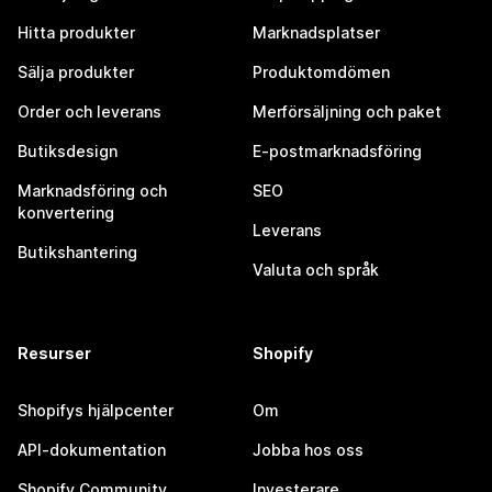
Hitta produkter
Marknadsplatser
Sälja produkter
Produktomdömen
Order och leverans
Merförsäljning och paket
Butiksdesign
E-postmarknadsföring
Marknadsföring och
SEO
konvertering
Leverans
Butikshantering
Valuta och språk
Resurser
Shopify
Shopifys hjälpcenter
Om
API-dokumentation
Jobba hos oss
Shopify Community
Investerare