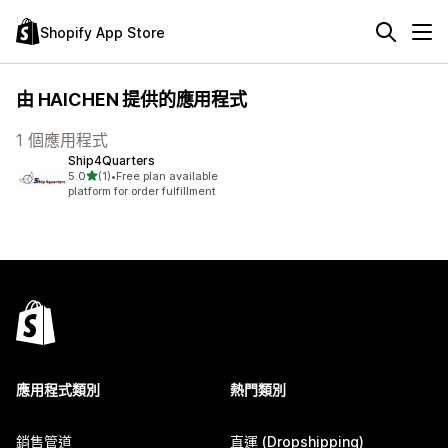
Shopify App Store
由 HAICHEN 提供的應用程式
1 個應用程式
Ship4Quarters
滿分 5 顆星
5.0
(1)
•
Free plan available
共有 1 則評價
platform for order fulfillment
應用程式類別
熱門類別
銷售管道
直運 (Dropshipping)