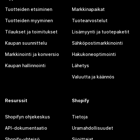
Tuotteiden etsiminen
Markkinapaikat
Tuotteiden myyminen
Tuotearvostelut
Tilaukset ja toimitukset
Lisämyynti ja tuotepaketit
Kaupan suunnittelu
Sähköpostimarkkinointi
Markkinointi ja konversio
Hakukoneoptimointi
Kaupan hallinnointi
Lähetys
Valuutta ja käännös
Resurssit
Shopify
Shopifyn ohjekeskus
Tietoja
API-dokumentaatio
Uramahdollisuudet
Shopify-yhteisö
Sijoittajat