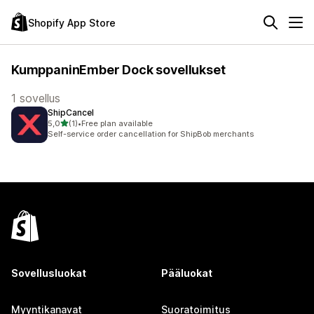
Shopify App Store
KumppaninEmber Dock sovellukset
1 sovellus
ShipCancel
/ 5 tähteä
5,0
(1)
•
Free plan available
1 arvostelua yhteensä
Self-service order cancellation for ShipBob merchants
Sovellusluokat
Pääluokat
Myyntikanavat
Suoratoimitus