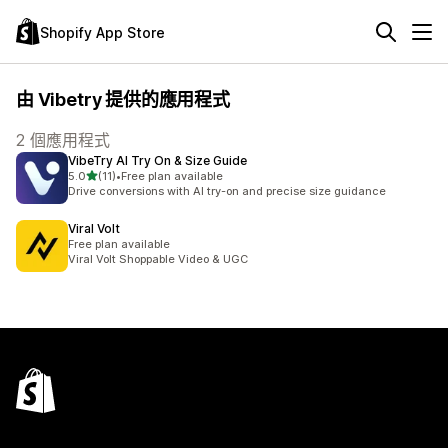
Shopify App Store
由 Vibetry 提供的應用程式
2 個應用程式
VibeTry AI Try On & Size Guide
滿分 5 顆星
5.0
(11)
•
Free plan available
共有 11 則評價
Drive conversions with AI try-on and precise size guidance
Viral Volt
Free plan available
Viral Volt Shoppable Video & UGC