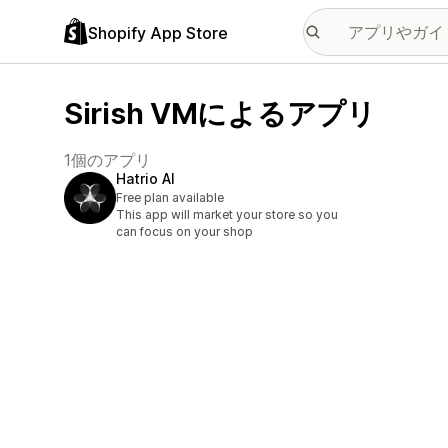
Shopify App Store
Sirish VMによるアプリ
1個のアプリ
Hatrio AI
Free plan available
This app will market your store so you
can focus on your shop