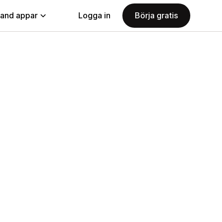
land appar
Logga in
Börja gratis