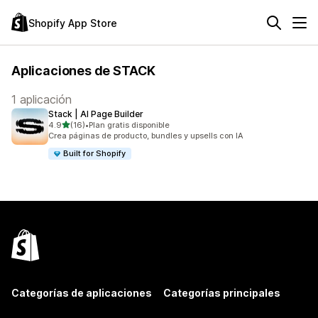
Shopify App Store
Aplicaciones de STACK
1 aplicación
Stack | AI Page Builder
de 5 estrellas
4.9
(16)
•
Plan gratis disponible
16 reseñas en total
Crea páginas de producto, bundles y upsells con IA
Built for Shopify
Categorías de aplicaciones
Categorías principales