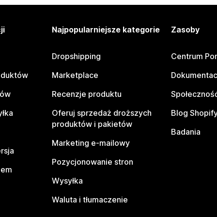
ji
Najpopularniejsze kategorie
Zasoby
Dropshipping
Centrum Po
oduktów
Marketplace
Dokumentac
tów
Recenzje produktu
Społeczność
yłka
Oferuj sprzedaż droższych
Blog Shopif
produktów i pakietów
Badania
Marketing e-mailowy
rsja
Pozycjonowanie stron
pem
Wysyłka
Waluta i tłumaczenie