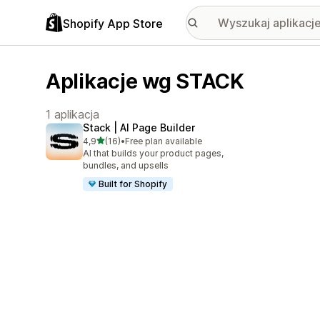
Shopify App Store
Aplikacje wg STACK
1 aplikacja
Stack | AI Page Builder
na 5 gwiazdek
4,9
(16)
•
Free plan available
Łączna liczba recenzji: 16
AI that builds your product pages,
bundles, and upsells
Built for Shopify