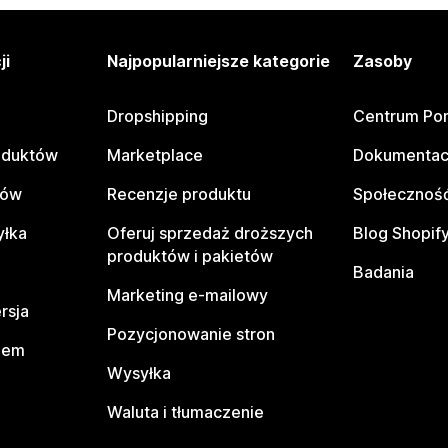
ji
Najpopularniejsze kategorie
Zasoby
Dropshipping
Centrum Po
oduktów
Marketplace
Dokumentac
tów
Recenzje produktu
Społeczność
yłka
Oferuj sprzedaż droższych
Blog Shopif
produktów i pakietów
Badania
Marketing e-mailowy
rsja
Pozycjonowanie stron
pem
Wysyłka
Waluta i tłumaczenie