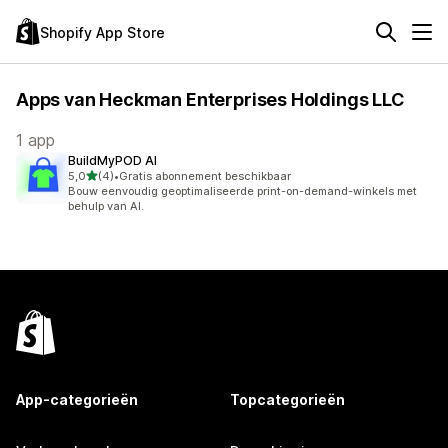
Shopify App Store
Apps van Heckman Enterprises Holdings LLC
1 app
BuildMyPOD AI
van 5 sterren
5,0
(4)
•
Gratis abonnement beschikbaar
4 recensies in totaal
Bouw eenvoudig geoptimaliseerde print-on-demand-winkels met
behulp van AI.
App-categorieën
Topcategorieën