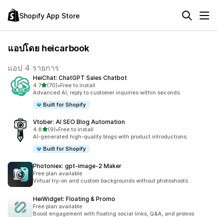
Shopify App Store
แอปโดย heicarbook
แอป 4 รายการ
HeiChat: ChatGPT Sales Chatbot
เต็ม 5 ดาว
4.7
(70)
•
Free to install
ทั้งหมด 70 รีวิว
Advanced AI, reply to customer inquiries within seconds.
Built for Shopify
Vtober: AI SEO Blog Automation
เต็ม 5 ดาว
4.8
(9)
•
Free to install
ทั้งหมด 9 รีวิว
AI-generated high-quality blogs with product introductions.
Built for Shopify
Photoniex: gpt‑image‑2 Maker
Free plan available
Virtual try-on and custom backgrounds without photoshoots
HeiWidget: Floating & Promo
Free plan available
Boost engagement with floating social links, Q&A, and promos