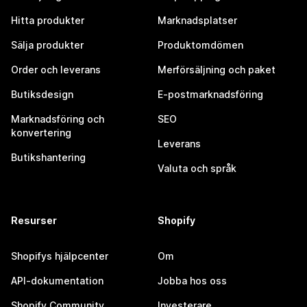
Hitta produkter
Marknadsplatser
Sälja produkter
Produktomdömen
Order och leverans
Merförsäljning och paket
Butiksdesign
E-postmarknadsföring
Marknadsföring och
SEO
konvertering
Leverans
Butikshantering
Valuta och språk
Resurser
Shopify
Shopifys hjälpcenter
Om
API-dokumentation
Jobba hos oss
Shopify Community
Investerare