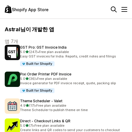
Shopify App Store
Astral님이 개발한 앱
앱 7개
GST Pro: GST Invoice India
별 5개 중
5.0
(247)
•
Free plan available
총 리뷰 247개
Easy GST invoices for India. Reports, credit notes and filings
Built for Shopify
Pixi Order Printer PDF Invoice
별 5개 중
5.0
(36)
•
Free plan available
총 리뷰 36개
Invoice generator for PDF invoice receipt, quote, packing slip
Built for Shopify
Theme Scheduler ‑ Valet
별 5개 중
4.9
(17)
•
Free plan available
총 리뷰 17개
Theme Scheduler to publish theme on time
Direct ‑ Checkout Links & QR
별 5개 중
5.0
(7)
•
Free plan available
총 리뷰 7개
Create links and QR codes to send your customers to checkout