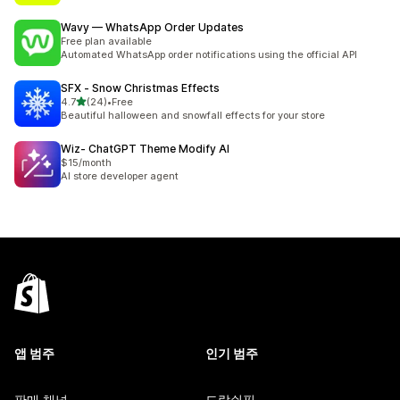
Wavy — WhatsApp Order Updates
Free plan available
Automated WhatsApp order notifications using the official API
SFX ‑ Snow Christmas Effects
별 5개 중
4.7
(24)
•
Free
총 리뷰 24개
Beautiful halloween and snowfall effects for your store
Wiz‑ ChatGPT Theme Modify AI
$15/month
AI store developer agent
앱 범주
인기 범주
판매 채널
드랍쉬핑