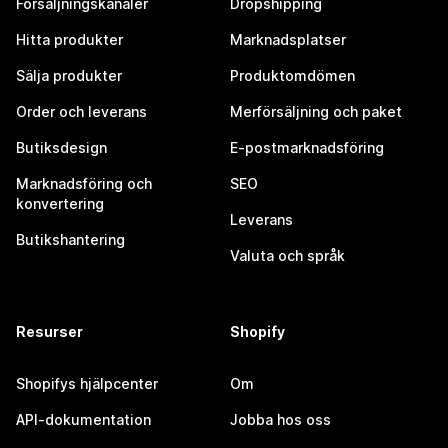
Försäljningskanaler
Dropshipping
Hitta produkter
Marknadsplatser
Sälja produkter
Produktomdömen
Order och leverans
Merförsäljning och paket
Butiksdesign
E-postmarknadsföring
Marknadsföring och
SEO
konvertering
Leverans
Butikshantering
Valuta och språk
Resurser
Shopify
Shopifys hjälpcenter
Om
API-dokumentation
Jobba hos oss