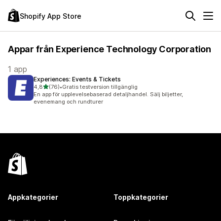
Shopify App Store
Appar från Experience Technology Corporation
1 app
Experiences: Events & Tickets
av 5 stjärnor
4,8
(76)
•
Gratis testversion tillgänglig
76 recensioner totalt
En app för upplevelsebaserad detaljhandel. Sälj biljetter,
evenemang och rundturer
Appkategorier
Toppkategorier