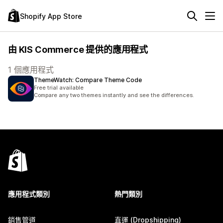
Shopify App Store
由 KIS Commerce 提供的應用程式
1 個應用程式
ThemeWatch: Compare Theme Code
Free trial available
Compare any two themes instantly and see the differences.
應用程式類別
熱門類別
銷售管道
直運 (Dropshipping)