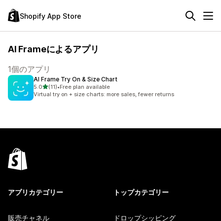
Shopify App Store
AI Frameによるアプリ
1個のアプリ
AI Frame Try On & Size Chart
5つ星中
5.0
(11)
•
Free plan available
合計レビュー数：11件
Virtual try on + size charts: more sales, fewer returns
アプリカテゴリー
トップカテゴリー
販売チャネル
ドロップシッピング