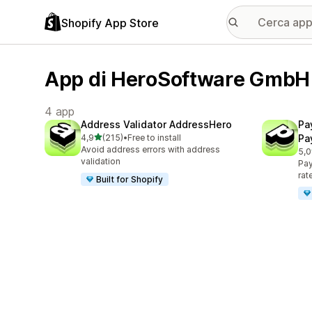
Shopify App Store
App di HeroSoftware GmbH
4 app
Address Validator AddressHero
Pa
stelle su 5
4,9
(215)
•
Free to install
Pa
215 recensioni totali
Avoid address errors with address
5,0
200
validation
Pay
rat
Built for Shopify