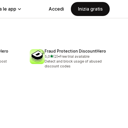
a le app
Accedi
Inizia gratis
Hero
Fraud Protection DiscountHero
stelle su 5
5,0
(2)
•
Free trial available
2 recensioni totali
post
Detect and block usage of abused
discount codes