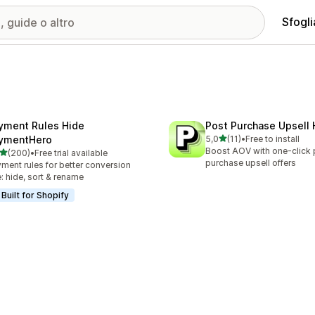
Sfogli
yment Rules Hide
Post Purchase Upsell 
stelle su 5
ymentHero
5,0
(11)
•
Free to install
11 recensioni totali
Boost AOV with one-click 
stelle su 5
(200)
•
Free trial available
 recensioni totali
purchase upsell offers
ment rules for better conversion
e: hide, sort & rename
Built for Shopify