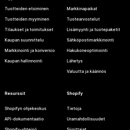
Tuotteiden etsiminen
Markkinapaikat
Tuotteiden myyminen
Tuotearvostelut
Tilaukset ja toimitukset
Lisämyynti ja tuotepaketit
Kaupan suunnittelu
Sähköpostimarkkinointi
Markkinointi ja konversio
Hakukoneoptimointi
Kaupan hallinnointi
Lähetys
Valuutta ja käännös
Resurssit
Shopify
Shopifyn ohjekeskus
Tietoja
API-dokumentaatio
Uramahdollisuudet
Shopify-yhteisö
Sijoittajat