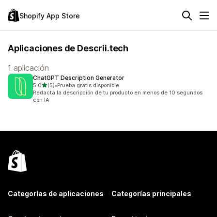
Shopify App Store
Aplicaciones de Descrii.tech
1 aplicación
ChatGPT Description Generator
de 5 estrellas
5.0
(5)
•
Prueba gratis disponible
5 reseñas en total
Redacta la descripción de tu producto en menos de 10 segundos
con IA
Categorías de aplicaciones
Categorías principales