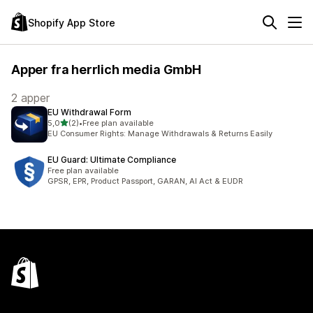
Shopify App Store
Apper fra herrlich media GmbH
2 apper
EU Withdrawal Form
av 5 stjerner
5,0
(2)
•
Free plan available
Totalt 2 omtaler
EU Consumer Rights: Manage Withdrawals & Returns Easily
EU Guard: Ultimate Compliance
Free plan available
GPSR, EPR, Product Passport, GARAN, AI Act & EUDR