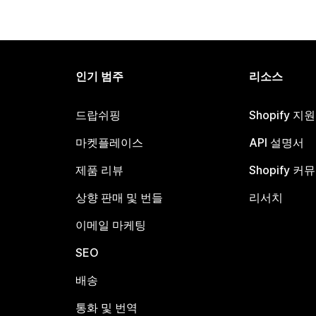
인기 범주
리소스
드랍쉬핑
Shopify 지
마켓플레이스
API 설명서
제품 리뷰
Shopify 커
상향 판매 및 번들
리서치
이메일 마케팅
SEO
배송
통화 및 번역