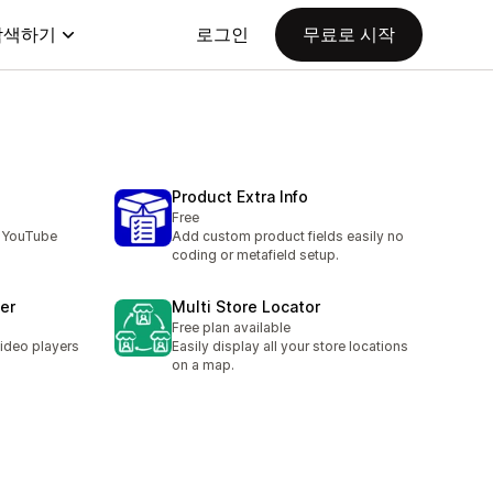
탐색하기
로그인
무료로 시작
Product Extra Info
Free
h YouTube
Add custom product fields easily no
coding or metafield setup.
er
Multi Store Locator
Free plan available
ideo players
Easily display all your store locations
on a map.