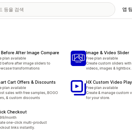
앱 
 Before After Image Compare
Image & Video Slider
e plan available
Free plan available
 before after image sliders to
Create custom sliders wit
wcase transformations
videos, images & lightbox.
art Cart Offers & Discounts
HX Custom Video Play
e plan available
Free plan available
st sales with free samples, BOGO
Create & manage custom v
ers, & custom discounts
for your store.
ick Checkout
.99/month
ate one-click multi-product
ckout links instantly.