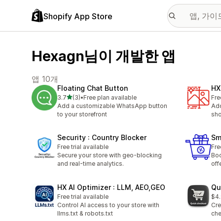
Shopify App Store
Hexagn님이 개발한 앱
앱 10개
Floating Chat Button
HX
별 5개 중
3.7
(3)
•
Free plan available
Fre
총 리뷰 3개
Add a customizable WhatsApp button
Add
to your storefront
sho
Security : Country Blocker
Sm
Free trial available
Fre
Secure your store with geo-blocking
Boo
and real-time analytics.
off
HX AI Optimizer : LLM, AEO,GEO
Qu
Free trial available
$4
Control AI access to your store with
Cre
llms.txt & robots.txt
che