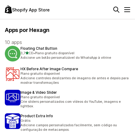
Shopify App Store
Apps por Hexagn
10 apps
Floating Chat Button
de 5 estrelas
3,7
(3)
•
Plano gratuito disponível
3 avaliações ao todo
Adicione um botão personalizável do WhatsApp à vitrine
HX Before After Image Compare
Plano gratuito disponível
Adicione controles deslizantes de imagens de antes e depois para
mostrar transformações
Image & Video Slider
Plano gratuito disponível
Crie sliders personalizados com vídeos do YouTube, imagens e
lightbox.
Product Extra Info
Grátis
Adicione campos personalizados facilmente, sem código ou
configuração de metacampos.