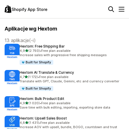
Shopify App Store
Aplikacje wg Hextom
13 aplikacje(-i)
Hextom: Free Shipping Bar
na 5 gwiazdek
4,9
(2 793)
•
Free plan available
Łączna liczba recenzji: 2793
Increase sales with progressive free shipping messages
Built for Shopify
Hextom AI Translate & Currency
na 5 gwiazdek
4,7
(1 172)
•
Free plan available
Łączna liczba recenzji: 1172
Translate with GPT, Claude, Gemini, etc and currency converter
Built for Shopify
Hextom: Bulk Product Edit
na 5 gwiazdek
4,9
(1 020)
•
Free plan available
Łączna liczba recenzji: 1020
Save time with bulk editing, importing, exporting store data
Hextom: Upsell Sales Boost
na 5 gwiazdek
4,8
(1 431)
•
Free plan available
Łączna liczba recenzji: 1431
Increase AOV with upsell, bundle, BOGO, countdown and trust