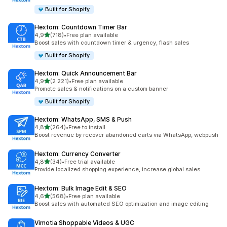
Built for Shopify
Hextom: Countdown Timer Bar
na 5 gwiazdek
4,9
(718)
•
Free plan available
Łączna liczba recenzji: 718
Boost sales with countdown timer & urgency, flash sales
Built for Shopify
Hextom: Quick Announcement Bar
na 5 gwiazdek
4,9
(2 221)
•
Free plan available
Łączna liczba recenzji: 2221
Promote sales & notifications on a custom banner
Built for Shopify
Hextom: WhatsApp, SMS & Push
na 5 gwiazdek
4,8
(264)
•
Free to install
Łączna liczba recenzji: 264
Boost revenue by recover abandoned carts via WhatsApp, webpush
Hextom: Currency Converter
na 5 gwiazdek
4,8
(34)
•
Free trial available
Łączna liczba recenzji: 34
Provide localized shopping experience, increase global sales
Hextom: Bulk Image Edit & SEO
na 5 gwiazdek
4,6
(568)
•
Free plan available
Łączna liczba recenzji: 568
Boost sales with automated SEO optimization and image editing
Vimotia Shoppable Videos & UGC