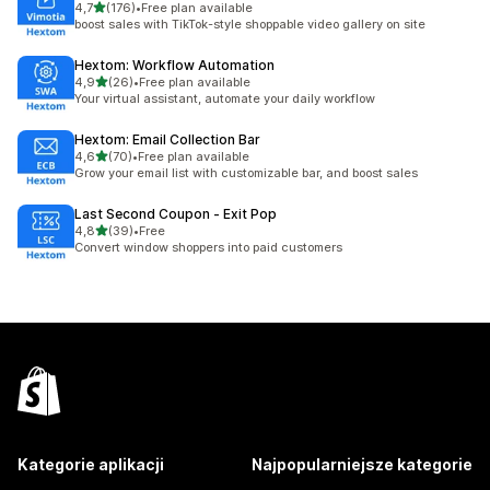
na 5 gwiazdek
4,7
(176)
•
Free plan available
Łączna liczba recenzji: 176
boost sales with TikTok-style shoppable video gallery on site
Hextom: Workflow Automation
na 5 gwiazdek
4,9
(26)
•
Free plan available
Łączna liczba recenzji: 26
Your virtual assistant, automate your daily workflow
Hextom: Email Collection Bar
na 5 gwiazdek
4,6
(70)
•
Free plan available
Łączna liczba recenzji: 70
Grow your email list with customizable bar, and boost sales
Last Second Coupon ‑ Exit Pop
na 5 gwiazdek
4,8
(39)
•
Free
Łączna liczba recenzji: 39
Convert window shoppers into paid customers
Kategorie aplikacji
Najpopularniejsze kategorie