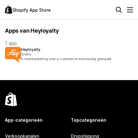
Shopify App Store
Apps van Heyloyalty
1 app
Heyloyalty
Gratis
E-mailmarketing voor e-commerce eenvoudig gemaakt
App-categorieën
Topcategorieën
Verkoopkanalen
Dropshipping