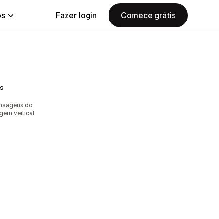
ps
Fazer login
Comece grátis
ts
ensagens do
gem vertical