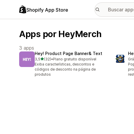
Shopify App Store
Apps por HeyMerch
3 apps
Hey! Product Page Banner& Text
He
de 5 estrelas
3,5
(32)
•
Plano gratuito disponível
Grá
32 avaliações ao todo
Exiba características, descontos e
Pop
códigos de desconto na página de
pro
produtos
res