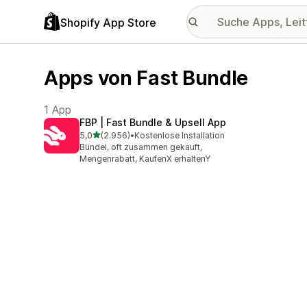
Shopify App Store
Apps von Fast Bundle
1 App
FBP | Fast Bundle & Upsell App
von 5 Sternen
5,0
(2.956)
•
Kostenlose Installation
2956 Rezensionen insgesamt
Bündel, oft zusammen gekauft,
Mengenrabatt, KaufenX erhaltenY