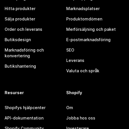
Hitta produkter
Marknadsplatser
Sälja produkter
Produktomdömen
Order och leverans
Merförsäljning och paket
Butiksdesign
E-postmarknadsföring
Marknadsföring och
SEO
konvertering
Leverans
Butikshantering
Valuta och språk
Resurser
Shopify
Shopifys hjälpcenter
Om
API-dokumentation
Jobba hos oss
Shopify Community
Investerare