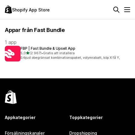
Shopify App Store
Appar från Fast Bundle
1 app
FBP | Fast Bundle & Upsell App
av 5 stjärnor
5,0
(2 967)
•
Gratis att installera
2967 recensioner totalt
Erbjud obegränsat kombinationspaket, volymrabatt, köp X få Y,
Appkategorier
Toppkategorier
Försäljningskanaler
Dropshipping